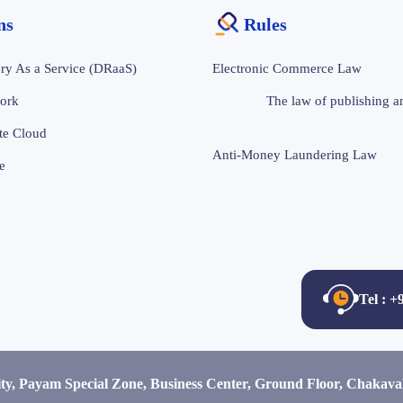
ons
Rules
ry As a Service (DRaaS)
Electronic Commerce Law
ork
The law of publishing an
te Cloud
Anti-Money Laundering Law
e
Tel : 
ity, Payam Special Zone, Business Center, Ground Floor, Chakav