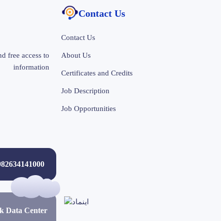
Contact Us
Contact Us
d free access to
About Us
information
Certificates and Credits
Job Description
Job Opportunities
+982634141000
ak Data Center