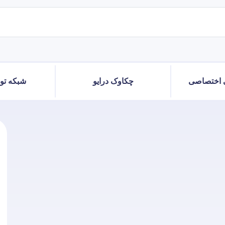
 اختصاصی
چکاوک درایو
شبکه توز