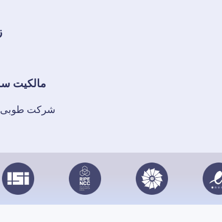
ز
مالکیت سا
شرکت طوبی ا