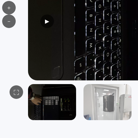
＋
－
▶