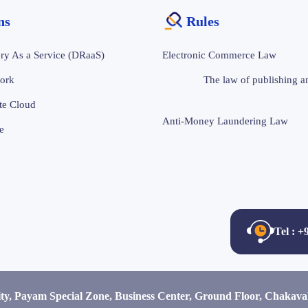
ons
Rules
ry As a Service (DRaaS)
Electronic Commerce Law
ork
The law of publishing an
te Cloud
Anti-Money Laundering Law
e
Tel : 
ity, Payam Special Zone, Business Center, Ground Floor, Chakav