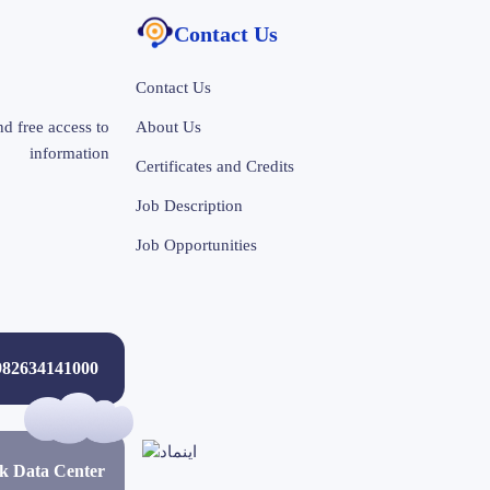
Contact Us
Contact Us
d free access to
About Us
information
Certificates and Credits
Job Description
Job Opportunities
+982634141000
ak Data Center