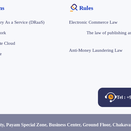
ons
Rules
ry As a Service (DRaaS)
Electronic Commerce Law
ork
The law of publishing an
te Cloud
Anti-Money Laundering Law
e
Tel : 
ity, Payam Special Zone, Business Center, Ground Floor, Chakav