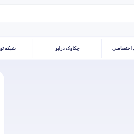
 اختصاصی
چکاوک درایو
شبکه توز