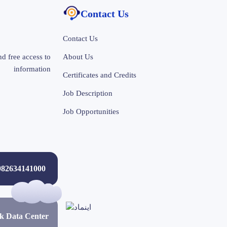
Contact Us
Contact Us
d free access to
About Us
information
Certificates and Credits
Job Description
Job Opportunities
+982634141000
ak Data Center