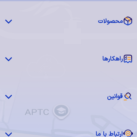
محصولات
چکاوک درایو (STaaS)
شبکه توزیع محتوا (CDN)
‌‌راهکارها
سرور فیزیکی اختصاصی (MaaS)
سرور مجازی ابری (IaaS)
شبکه چکاوک
اجاره فضا (Colocation)
بازیابی پس از بحران(DRaaS)
نرم‌افزار ابری (SaaS)
قوانین
ابر خصوصی چکاوک
سرویس مدیریت شده
قوانین و مقررات استفاده از سرویس ها
دسکتاپ ابری
قانون انتشار و دسترسی آزاد به اطلاعات
ارتباط با ما
قانون تجارت الکترونیک