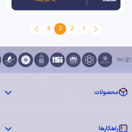
مشاهده
16 آذر 1402
4
3
2
1
محصولات
چکاوک درایو (STaaS)
شبکه توزیع محتوا (CDN)
‌‌راهکارها
سرور فیزیکی اختصاصی (MaaS)