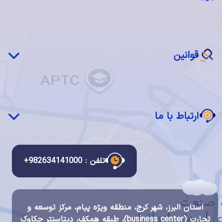
سرور مجازی ابری (IaaS)
شبکه چکاوک
اجاره فضا (Colocation)
بازیابی پس از بحران(DRaaS)
نرم‌افزار ابری (SaaS)
قوانین
ابر خصوصی چکاوک
سرویس مدیریت شده
قوانین و مقررات استفاده از سرویس ها
دسکتاپ ابری
قانون انتشار و دسترسی آزاد به اطلاعات
ارتباط با ما
قانون تجارت الکترونیک
قانون مبارزه با پولشویی
ارتباط با ما
قانون جرایم رایانه ای
درباره ما
تلفن : 982634141000+
قوانین سیستم مالی و احراز هویت چکاوک
گواهینامه ها و اعتبارات
شرح مشاغل
استان البرز، شهر کرج، منطقه ویژه پیام، مرکز توسعه و
فرصت های شغلی
تجارت (business center)، طبقه همکف، دیتاسنتر چکاوک