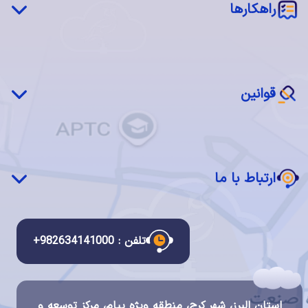
‌‌راهکارها
سرور فیزیکی اختصاصی (MaaS)
سرور مجازی ابری (IaaS)
شبکه چکاوک
اجاره فضا (Colocation)
بازیابی پس از بحران(DRaaS)
نرم‌افزار ابری (SaaS)
قوانین
ابر خصوصی چکاوک
سرویس مدیریت شده
قوانین و مقررات استفاده از سرویس ها
دسکتاپ ابری
قانون انتشار و دسترسی آزاد به اطلاعات
ارتباط با ما
قانون تجارت الکترونیک
قانون مبارزه با پولشویی
ارتباط با ما
قانون جرایم رایانه ای
درباره ما
تلفن : 982634141000+
قوانین سیستم مالی و احراز هویت چکاوک
گواهینامه ها و اعتبارات
شرح مشاغل
استان البرز، شهر کرج، منطقه ویژه پیام، مرکز توسعه و