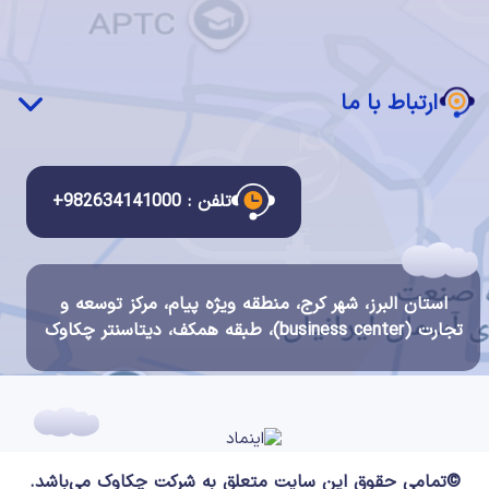
سرویس مدیریت شده
قوانین و مقررات استفاده از سرویس ها
دسکتاپ ابری
قانون انتشار و دسترسی آزاد به اطلاعات
ارتباط با ما
قانون تجارت الکترونیک
قانون مبارزه با پولشویی
ارتباط با ما
قانون جرایم رایانه ای
درباره ما
تلفن : 982634141000+
قوانین سیستم مالی و احراز هویت چکاوک
گواهینامه ها و اعتبارات
شرح مشاغل
استان البرز، شهر کرج، منطقه ویژه پیام، مرکز توسعه و
فرصت های شغلی
تجارت (business center)، طبقه همکف، دیتاسنتر چکاوک
©تمامی حقوق این سایت متعلق به شرکت
چکاوک
می‌باشد.