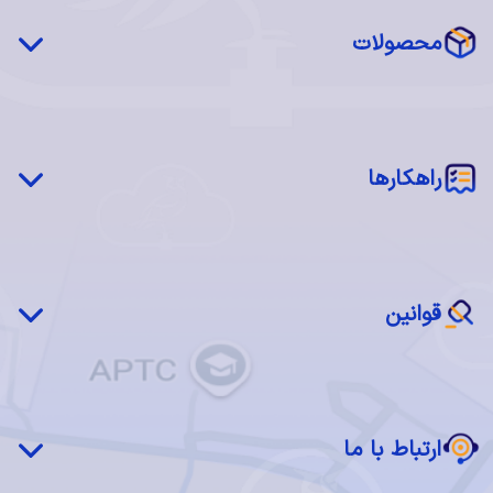
محصولات
چکاوک درایو (STaaS)
شبکه توزیع محتوا (CDN)
‌‌راهکارها
سرور فیزیکی اختصاصی (MaaS)
سرور مجازی ابری (IaaS)
شبکه چکاوک
اجاره فضا (Colocation)
بازیابی پس از بحران(DRaaS)
نرم‌افزار ابری (SaaS)
قوانین
ابر خصوصی چکاوک
سرویس مدیریت شده
قوانین و مقررات استفاده از سرویس ها
دسکتاپ ابری
قانون انتشار و دسترسی آزاد به اطلاعات
ارتباط با ما
قانون تجارت الکترونیک
قانون مبارزه با پولشویی