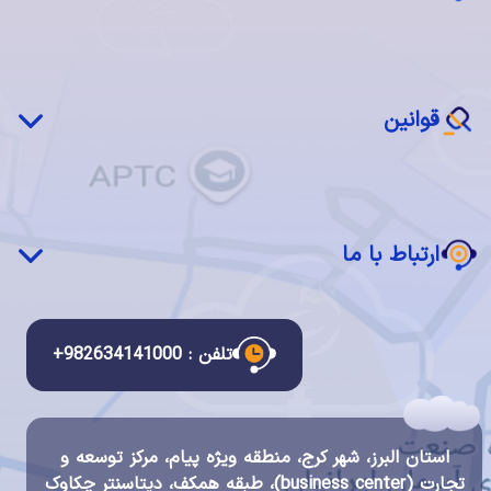
سرور مجازی ابری (IaaS)
شبکه چکاوک
اجاره فضا (Colocation)
بازیابی پس از بحران(DRaaS)
نرم‌افزار ابری (SaaS)
قوانین
ابر خصوصی چکاوک
سرویس مدیریت شده
قوانین و مقررات استفاده از سرویس ها
دسکتاپ ابری
قانون انتشار و دسترسی آزاد به اطلاعات
ارتباط با ما
قانون تجارت الکترونیک
قانون مبارزه با پولشویی
ارتباط با ما
قانون جرایم رایانه ای
درباره ما
تلفن : 982634141000+
قوانین سیستم مالی و احراز هویت چکاوک
گواهینامه ها و اعتبارات
شرح مشاغل
استان البرز، شهر کرج، منطقه ویژه پیام، مرکز توسعه و
فرصت های شغلی
تجارت (business center)، طبقه همکف، دیتاسنتر چکاوک