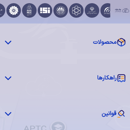
محصولات
چکاوک درایو (STaaS)
شبکه توزیع محتوا (CDN)
‌‌راهکارها
سرور فیزیکی اختصاصی (MaaS)
سرور مجازی ابری (IaaS)
شبکه چکاوک
اجاره فضا (Colocation)
بازیابی پس از بحران(DRaaS)
نرم‌افزار ابری (SaaS)
قوانین
ابر خصوصی چکاوک
سرویس مدیریت شده
قوانین و مقررات استفاده از سرویس ها