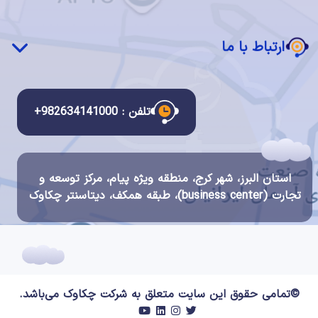
دسکتاپ ابری
قانون انتشار و دسترسی آزاد به اطلاعات
ارتباط با ما
قانون تجارت الکترونیک
قانون مبارزه با پولشویی
ارتباط با ما
قانون جرایم رایانه ای
درباره ما
تلفن : 982634141000+
قوانین سیستم مالی و احراز هویت چکاوک
گواهینامه ها و اعتبارات
شرح مشاغل
استان البرز، شهر کرج، منطقه ویژه پیام، مرکز توسعه و
فرصت های شغلی
تجارت (business center)، طبقه همکف، دیتاسنتر چکاوک
©تمامی حقوق این سایت متعلق به شرکت
چکاوک
می‌باشد.