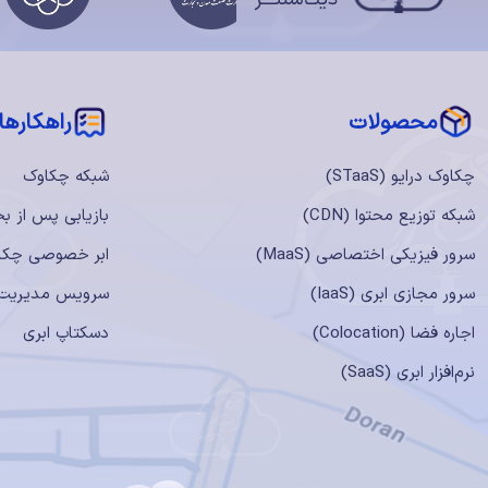
محصولات
‌‌راهکارها
چکاوک درایو (STaaS)
شبکه چکاوک
شبکه توزیع محتوا (CDN)
بازیابی پس از بحران(
سرور فیزیکی اختصاصی (MaaS)
ابر خصوصی چکا
سرور مجازی ابری (IaaS)
سرویس مدیریت
اجاره فضا (Colocation)
دسکتاپ ابری
نرم‌افزار ابری (SaaS)