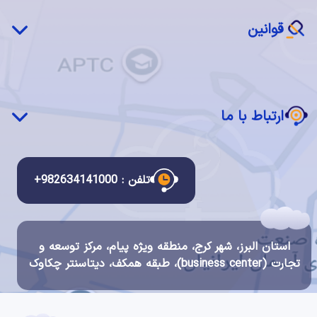
بازیابی پس از بحران(DRaaS)
نرم‌افزار ابری (SaaS)
قوانین
ابر خصوصی چکاوک
سرویس مدیریت شده
قوانین و مقررات استفاده از سرویس ها
دسکتاپ ابری
قانون انتشار و دسترسی آزاد به اطلاعات
ارتباط با ما
قانون تجارت الکترونیک
قانون مبارزه با پولشویی
ارتباط با ما
قانون جرایم رایانه ای
درباره ما
تلفن : 982634141000+
قوانین سیستم مالی و احراز هویت چکاوک
گواهینامه ها و اعتبارات
شرح مشاغل
استان البرز، شهر کرج، منطقه ویژه پیام، مرکز توسعه و
فرصت های شغلی
تجارت (business center)، طبقه همکف، دیتاسنتر چکاوک