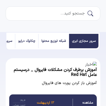
سرور مجازی ابری
شبکه توزیع محتوا
چکاوک درایو
سرور فیز
آموزش برطرف کردن مشکلات فایروال _ درسیستم
عامل Red Hat
آموزش باز کردن پورت های فایروال
۱۴۰۴
مشاهده
۱۲ اردیبهشت
احمد مهرابی