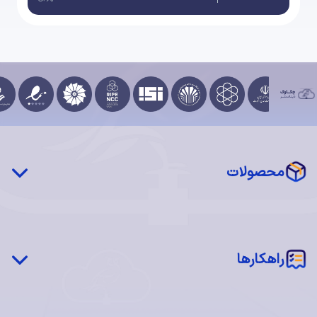
محصولات
چکاوک درایو (STaaS)
شبکه توزیع محتوا (CDN)
‌‌راهکارها
سرور فیزیکی اختصاصی (MaaS)
سرور مجازی ابری (IaaS)
شبکه چکاوک
اجاره فضا (Colocation)