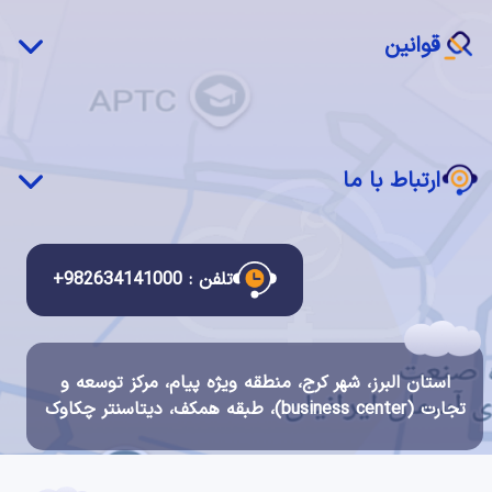
بازیابی پس از بحران(DRaaS)
نرم‌افزار ابری (SaaS)
قوانین
ابر خصوصی چکاوک
سرویس مدیریت شده
قوانین و مقررات استفاده از سرویس ها
دسکتاپ ابری
قانون انتشار و دسترسی آزاد به اطلاعات
ارتباط با ما
قانون تجارت الکترونیک
قانون مبارزه با پولشویی
ارتباط با ما
قانون جرایم رایانه ای
درباره ما
تلفن : 982634141000+
قوانین سیستم مالی و احراز هویت چکاوک
گواهینامه ها و اعتبارات
شرح مشاغل
استان البرز، شهر کرج، منطقه ویژه پیام، مرکز توسعه و
فرصت های شغلی
تجارت (business center)، طبقه همکف، دیتاسنتر چکاوک