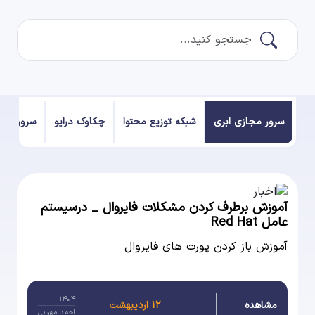
سرور مجازی ابری
شبکه توزیع محتوا
چکاوک درایو
سرور فیز
آموزش برطرف کردن مشکلات فایروال _ درسیستم
عامل Red Hat
آموزش باز کردن پورت های فایروال
۱۴۰۴
مشاهده
۱۲ اردیبهشت
احمد مهرابی