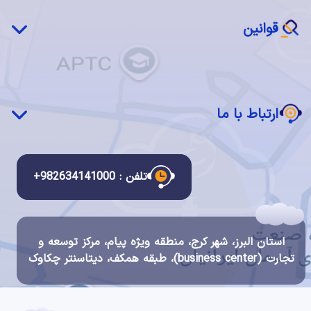
بازیابی پس از بحران(DRaaS)
نرم‌افزار ابری (SaaS)
قوانین
ابر خصوصی چکاوک
سرویس مدیریت شده
قوانین و مقررات استفاده از سرویس ها
دسکتاپ ابری
قانون انتشار و دسترسی آزاد به اطلاعات
ارتباط با ما
قانون تجارت الکترونیک
قانون مبارزه با پولشویی
ارتباط با ما
قانون جرایم رایانه ای
درباره ما
تلفن : 982634141000+
قوانین سیستم مالی و احراز هویت چکاوک
گواهینامه ها و اعتبارات
شرح مشاغل
استان البرز، شهر کرج، منطقه ویژه پیام، مرکز توسعه و
فرصت های شغلی
تجارت (business center)، طبقه همکف، دیتاسنتر چکاوک