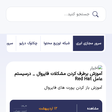
سرور مجازی ابری
شبکه توزیع محتوا
چکاوک درایو
سرور فیز
آموزش برطرف کردن مشکلات فایروال _ درسیستم
عامل Red Hat
آموزش باز کردن پورت های فایروال
۱۴۰۴
مشاهده
۱۲ اردیبهشت
احمد مهرابی