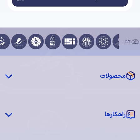
محصولات
چکاوک درایو (STaaS)
شبکه توزیع محتوا (CDN)
‌‌راهکارها
سرور فیزیکی اختصاصی (MaaS)
سرور مجازی ابری (IaaS)
شبکه چکاوک
اجاره فضا (Colocation)